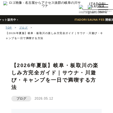
ITADORI
SAUNA
Outdoor River Sauna Resort
menu
売中 ›
ITADORI SAUNA FES
開催決定！早
TOP
TOP
>
ブログ
>
特徴
【2026年夏版】岐阜・板取川の楽しみ方完全ガイド｜サウナ・川遊び・キ
ャンプを一日で満喫する方法
About
予約
Reserve
【2026年夏版】岐阜・板取川の楽
宿泊
しみ方完全ガイド｜サウナ・川遊
Stay
び・キャンプを一日で満喫する方
法
よくある質問
Q＆A
ブログ
2026.05.12
行き方
Access