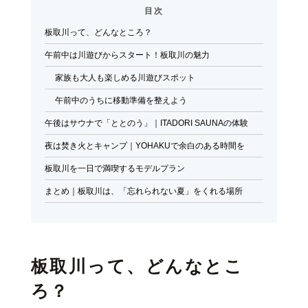
目次
ブログ
板取川って、どんなところ？
Blog
午前中は川遊びからスタート！板取川の魅力
採用情報
家族も大人も楽しめる川遊びスポット
Recruit
午前中のうちに移動準備を整えよう
午後はサウナで「ととのう」｜ITADORI SAUNAの体験
夜は焚き火とキャンプ｜YOHAKUで余白のある時間を
板取川を一日で満喫するモデルプラン
まとめ｜板取川は、「忘れられない夏」をくれる場所
板取川って、どんなとこ
ろ？