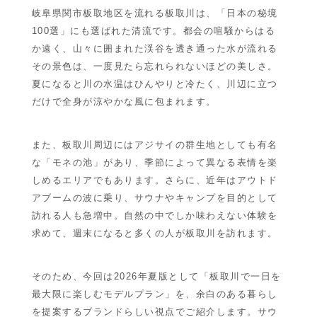
岐阜県関市板取地区を流れる板取川は、「日本の秘境
100選」にも選ばれた清流です。都会の喧騒からはる
か遠く、山々に囲まれた渓谷を透き通った水が流れる
その景色は、一度見たら忘れられないほどの美しさ。
夏になると川の水温はひんやりと冷たく、川辺に立つ
だけで全身が涼やかな風に包まれます。
また、板取川周辺にはアジサイの群生地としても有名
な「モネの池」があり、季節によって異なる表情を楽
しめるエリアでもあります。さらに、近年はアウトド
アブームの波に乗り、サウナやキャンプを目的として
訪れる人も急増中。自然の中でしか味わえない体験を
求めて、週末になると多くの人が板取川を訪れます。
そのため、今回は2026年夏版として「板取川で一日を
最大限に楽しむモデルプラン」を、余白のある暮らし
を提案するブランドらしい視点でご紹介します。サウ