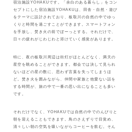
宿泊施設YOHAKU
です。「余白のある暮らし」をコン
セプトにした宿泊施設YOHAKUは、田舎・自然・遊び
をテーマに設計されており、板取川の自然の中でゆっ
くりと時間を過ごすことができます。スマートフォン
を手放し、焚き火の前でぼーっとする。それだけで、
日々の疲れがじわじわと溶けていく感覚があります。
特に、夜の板取川周辺は街灯がほとんどなく、満天の
星空を眺めることができます。都会では決して見られ
ないほどの星の数に、思わず言葉を失ってしまうほ
ど。焚き火を囲みながら、仲間や家族と他愛ない話を
する時間が、旅の中で一番の思い出になることも多い
です。
それだけでなく、YOHAKUでは自然の中でのんびりと
朝を迎えることもできます。鳥のさえずりで目覚め、
清々しい朝の空気を吸いながらコーヒーを飲む。そん