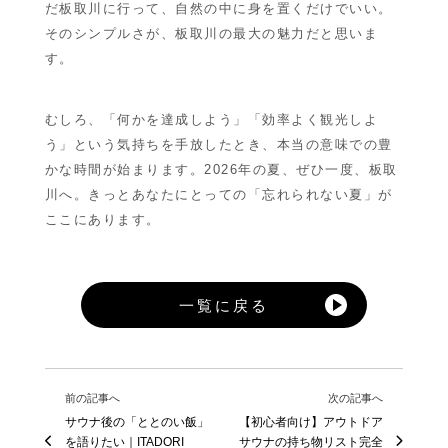
だ板取川に行って、自然の中に身を置くだけでいい。
そのシンプルさが、板取川の最大の魅力だと思いま
す。
むしろ、「何かを達成しよう」「効率よく観光しよ
う」という気持ちを手放したとき、本当の意味での豊
かな時間が始まります。2026年の夏、ぜひ一度、板取
川へ。きっとあなたにとっての「忘れられない夏」が
ここにあります。
一覧に戻る
前の記事へ
次の記事へ
サウナ後の「ととのい飯」
【初心者向け】アウトドア
を語りたい｜ITADORI
サウナの持ち物リスト完全