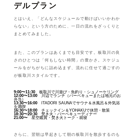
デルプラン
とはいえ、「どんなスケジュールで動けばいいかわか
らない」という方のために、一日の流れをざっくりと
まとめてみました。
また、このプランはあくまでも目安です。板取川の良
さのひとつは「何もしない時間」の豊かさ。スケジュ
ールをがちがちに詰め込まず、流れに任せて過ごすの
が板取川スタイルです。
9:00〜11:30
板取川で川遊び・魚釣り・シュノーケリング
12:00〜13:00
川辺でランチ（バーベキューまたは地元のお
弁当）
13:30〜16:00
ITADORI SAUNAでサウナ＆水風呂＆外気浴
を満喫
16:30〜18:00
チェックイン＆YOHAKUで休憩・散策
18:30〜20:30
焚き火・バーベキューディナー
21:00〜
星空鑑賞・焚き火トーク・就寝
さらに、翌朝は早起きして朝の板取川を散歩するのも