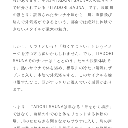
設があります。それが
ITADORI SAUNAの公式サイト
で紹介されている「ITADORI SAUNA」です。板取川
のほとりに設置されたサウナ小屋から、川に直接飛び
込んで外気浴ができるという、都会では絶対に体験で
きないスタイルが最大の魅力。
しかし、サウナというと「熱くてつらい」というイメ
ージを持つ方も多いかもしれません。でも、ITADORI
SAUNAでのサウナは「ととのう」ための快楽体験で
す。熱いサウナで体を温め、板取川の冷たい清流にザ
ブンと入り、木陰で外気浴をする。このサイクルを繰
り返すたびに、頭がすっきりと澄んでいく感覚があり
ます。
つまり、ITADORI SAUNAは単なる「汗をかく場所」
ではなく、自然の中で心と体をリセットする体験の
場。川のせせらぎを聞きながらサウナに入り、鳥の声