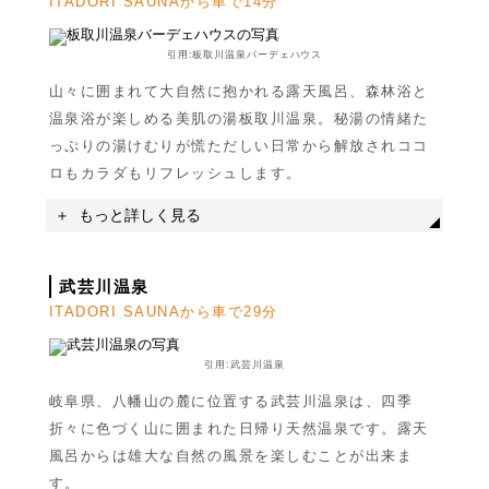
ITADORI SAUNAから車で14分
名称
スーパー 美代ちゃん
引用:板取川温泉バーデェハウス
住所
岐阜県関市洞戸尾倉
山々に囲まれて大自然に抱かれる露天風呂、森林浴と
駐車場
無料駐車場あり5台以上
温泉浴が楽しめる美肌の湯板取川温泉。秘湯の情緒た
っぷりの湯けむりが慌ただしい日常から解放されココ
ロもカラダもリフレッシュします。
もっと詳しく見る
武芸川温泉
ITADORI SAUNAから車で29分
名称
栗原ふれあい広場
引用:武芸川温泉
住所
岐阜県関市洞戸栗原19
岐阜県、八幡山の麓に位置する武芸川温泉は、四季
駐車場
無料駐車場あり5台以上
折々に色づく山に囲まれた日帰り天然温泉です。露天
風呂からは雄大な自然の風景を楽しむことが出来ま
す。