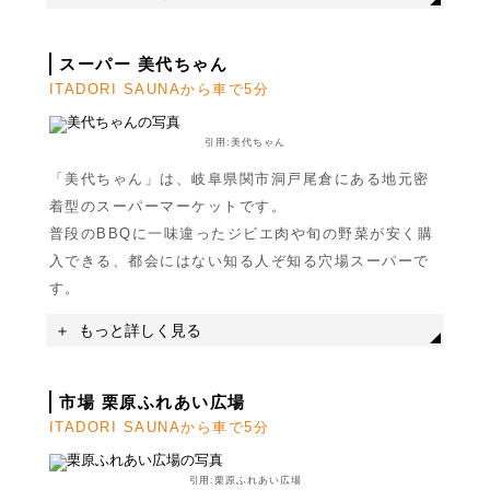
スーパー 美代ちゃん
ITADORI SAUNAから車で5分
引用:美代ちゃん
「美代ちゃん」は、岐阜県関市洞戸尾倉にある地元密
着型のスーパーマーケットです。
普段のBBQに一味違ったジビエ肉や旬の野菜が安く購
入できる、都会にはない知る人ぞ知る穴場スーパーで
す。
名称
徳兵衛茶屋
もっと詳しく見る
住所
岐阜県関市板取5822-1
駐車場
無料駐車場あり
市場 栗原ふれあい広場
ITADORI SAUNAから車で5分
引用:栗原ふれあい広場