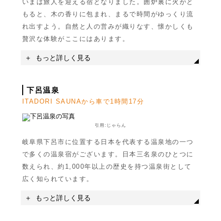
いまは旅人を迎える宿となりました。囲炉裏に火がと
もると、木の香りに包まれ、まるで時間がゆっくり流
れ出すよう。自然と人の営みが織りなす、懐かしくも
贅沢な体験がここにはあります。
もっと詳しく見る
名称
武芸川温泉
下呂温泉
ITADORI SAUNAから車で1時間17分
住所
岐阜県関市武芸川町八幡1558-7
駐車場
無料駐車場あり
引用:じゃらん
岐阜県下呂市に位置する日本を代表する温泉地の一つ
で多くの温泉宿がございます。日本三名泉のひとつに
数えられ、約1,000年以上の歴史を持つ温泉街として
広く知られています。
もっと詳しく見る