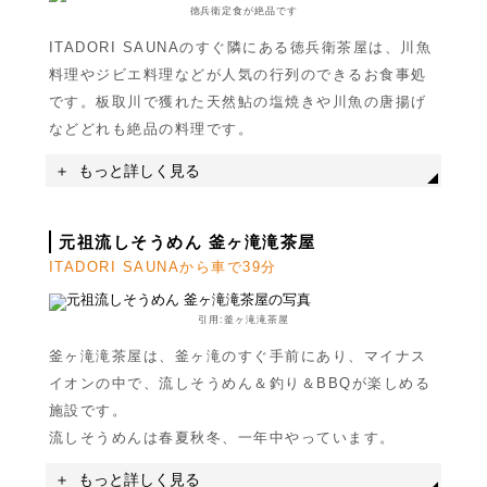
徳兵衛定食が絶品です
駐車場
有り
ITADORI SAUNAのすぐ隣にある徳兵衛茶屋は、川魚
料理やジビエ料理などが人気の行列のできるお食事処
です。板取川で獲れた天然鮎の塩焼きや川魚の唐揚げ
などどれも絶品の料理です。
もっと詳しく見る
名称
21世紀の森公園
元祖流しそうめん 釜ヶ滝滝茶屋
ITADORI SAUNAから車で39分
住所
岐阜県関市板取2340
駐車場
有り(約70台)
引用:釜ヶ滝滝茶屋
釜ヶ滝滝茶屋は、釜ヶ滝のすぐ手前にあり、マイナス
イオンの中で、流しそうめん＆釣り＆BBQが楽しめる
施設です。
流しそうめんは春夏秋冬、一年中やっています。
もっと詳しく見る