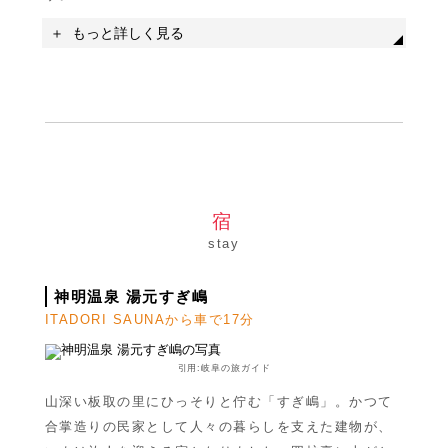
もっと詳しく見る
宿
stay
神明温泉 湯元すぎ嶋
ITADORI SAUNAから車で17分
名称
板取川温泉バーデェハウス
引用:岐阜の旅ガイド
住所
岐阜県関市板取4175-9
山深い板取の里にひっそりと佇む「すぎ嶋」。かつて
駐車場
無料駐車場あり
合掌造りの民家として人々の暮らしを支えた建物が、