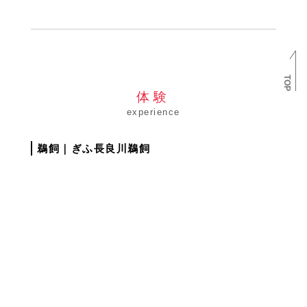
TOP
体験
プラン診断
experience
ITADORI SAUNA 30%OFF
宿泊の予約
サウナの予約
鵜飼｜ぎふ長良川鵜飼
ITADORI SAUNAから車で49分
名称
神明温泉 湯元すぎ嶋
引用:岐阜市観光ナビ
住所
岐阜県関市板取4838
岐阜県の鵜飼は、鵜匠が鵜という鳥を使って魚を捕
駐車場
無料駐車場あり
る、約1300年の歴史を持つ岐阜県の伝統的な漁法で
す。特に長良川で行われるぎふ長良川鵜飼が有名で毎
年5月11日から10月15日までの期間中、増水時を除い
て毎夜行われます。