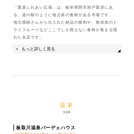
「栗原ふれあい広場」は、岐阜県関市洞戸栗原にあ
る、道の駅のように地元産の食材がある市場です。
地元猟師さんから仕入れた絶品の猪肉や、無添加のド
ライフルーツなどここでしか買えない食材が集まる隠
れた名店です。
名称
元祖流しそうめん 釜ヶ滝滝茶屋
もっと詳しく見る
住所
岐阜県郡上市美並町上田1000
駐車場
無料駐車場あり45台以上
温泉
spa
板取川温泉バーデェハウス