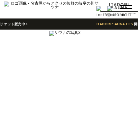
ITADORI
SAUNA
Outdoor River Sauna Resort
menu
ト販売中 ›
ITADORI SAUNA FES
開催決定
TOP
特徴
About
予約
Reserve
宿泊
Stay
よくある質問
Q＆A
行き方
Access