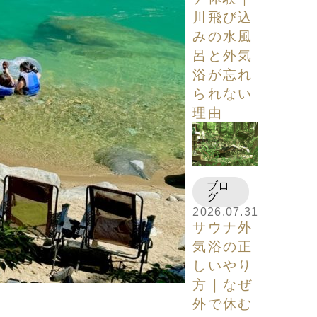
川飛び込
みの水風
呂と外気
浴が忘れ
られない
理由
ブロ
グ
2026.07.31
サウナ外
気浴の正
しいやり
方｜なぜ
外で休む