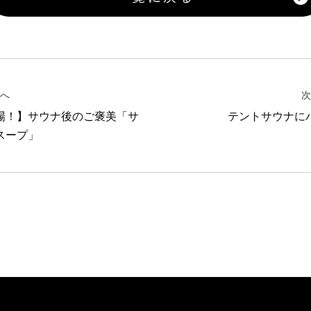
へ
次
場！】サウナ後のご褒美「サ
テントサウナに
スープ」