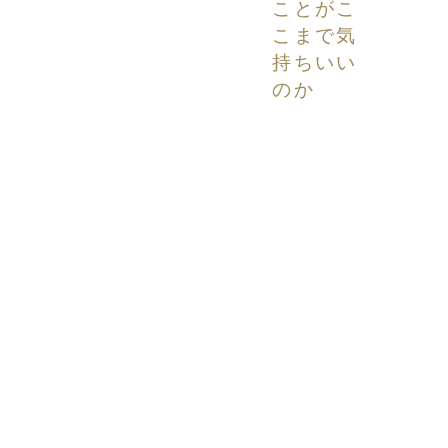
ことがこ
こまで気
持ちいい
のか