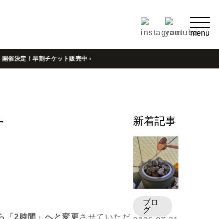
menu
！早割チケット販売中 ›
新着記事
す
ブロ
グ
ら「2時間」へと変更
させていただ