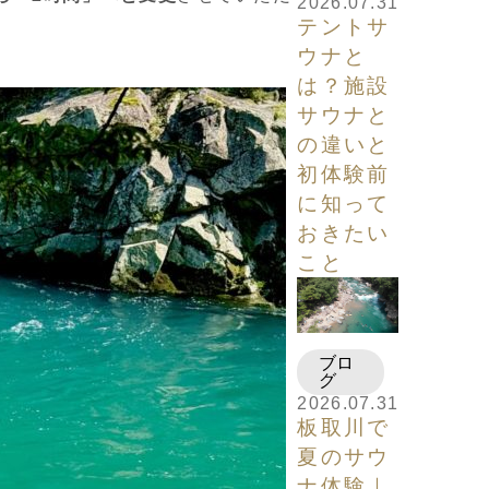
2026.07.31
テントサ
ウナと
は？施設
サウナと
の違いと
初体験前
に知って
おきたい
こと
ブロ
グ
2026.07.31
板取川で
夏のサウ
ナ体験｜