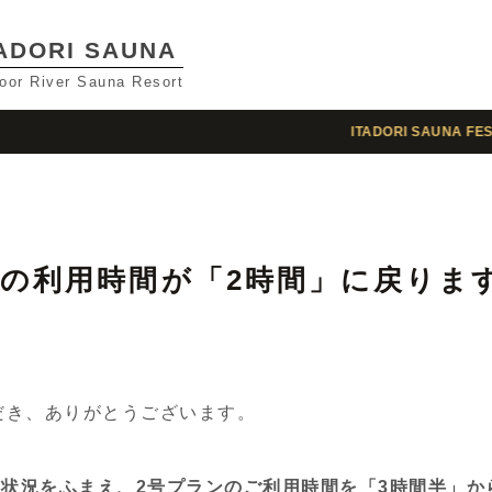
TADORI SAUNA
oor River Sauna Resort
が「2時間」に戻ります
ITADORI SAUNA FES
開催決定
TOP
特徴
About
予約
ンの利用時間が「2時間」に戻りま
Reserve
宿泊
Stay
いただき、ありがとうございます。
よくある質問
Q＆A
状況をふまえ、2号プランのご利用時間を「3時間半」か