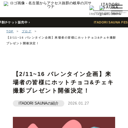
ITADORI
SAUNA
Outdoor River Sauna Resort
menu
ケット販売中 ›
ITADORI SAUNA FES
開催
TOP
TOP
>
ブログ
>
特徴
【2/11~16 バレンタイン企画】来場者の皆様にホットチョコ&チェキ撮影
プレゼント開催決定！
About
予約
Reserve
【2/11~16 バレンタイン企画】来
宿泊
場者の皆様にホットチョコ&チェキ
Stay
撮影プレゼント開催決定！
よくある質問
ITADORI SAUNAの紹介
2026.01.27
Q＆A
行き方
Access