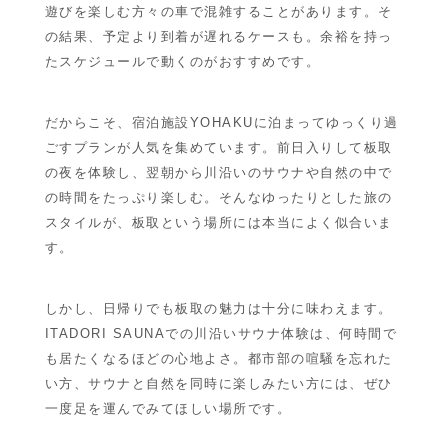
遊びを楽しむ方々の車で混雑することがあります。そ
の結果、予定より到着が遅れるケースも。余裕を持っ
たスケジュールで動くのがおすすめです。
だからこそ、
宿泊施設YOHAKU
に泊まってゆっくり過
ごすプランが人気を集めています。前日入りして板取
の夜を体験し、翌朝から川沿いのサウナや自然の中で
の時間をたっぷり楽しむ。そんなゆったりとした旅の
スタイルが、板取という場所には本当によく似合いま
す。
しかし、日帰りでも板取の魅力は十分に味わえます。
ITADORI SAUNA
での川沿いサウナ体験は、何時間で
も居たくなるほどの心地よさ。都市部の喧騒を忘れた
い方、サウナと自然を同時に楽しみたい方には、ぜひ
一度足を運んでみてほしい場所です。