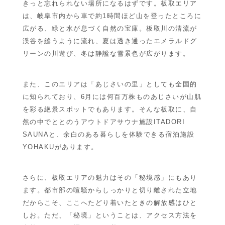
きっと忘れられない場所になるはずです。板取エリア
は、岐阜市内から車で約1時間ほど山を登ったところに
広がる、緑と水が息づく自然の宝庫。板取川の清流が
渓谷を縫うように流れ、夏は透き通ったエメラルドグ
リーンの川遊び、冬は静謐な雪景色が広がります。
また、このエリアは「あじさいの里」としても全国的
に知られており、6月には何百万株ものあじさいが山肌
を彩る絶景スポットでもあります。そんな板取に、自
然の中でととのうアウトドアサウナ施設
ITADORI
SAUNA
と、余白のある暮らしを体験できる宿泊施設
YOHAKU
があります。
さらに、板取エリアの魅力はその「秘境感」にもあり
ます。都市部の喧騒からしっかりと切り離された立地
だからこそ、ここへたどり着いたときの解放感はひと
しお。ただ、「秘境」ということは、アクセス方法を