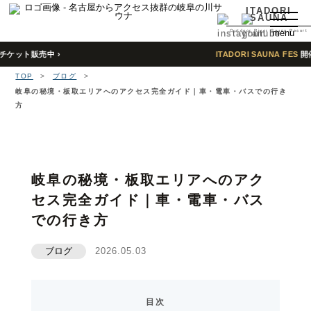
ITADORI
SAUNA
Outdoor River Sauna Resort
menu
販売中 ›
ITADORI SAUNA FES
開催決定
TOP
TOP
>
ブログ
>
特徴
岐阜の秘境・板取エリアへのアクセス完全ガイド｜車・電車・バスでの行き
方
About
予約
Reserve
岐阜の秘境・板取エリアへのアク
宿泊
セス完全ガイド｜車・電車・バス
Stay
での行き方
よくある質問
ブログ
2026.05.03
Q＆A
行き方
Access
目次