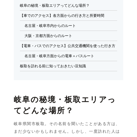
岐阜の秘境・板取エリアってどんな場所？
ブログ
【車でのアクセス】各方面からの行き方と所要時間
Blog
名古屋・岐阜市内からのルート
採用情報
大阪・京都方面からのルート
Recruit
【電車・バスでのアクセス】公共交通機関を使った行き方
名古屋・岐阜方面からの電車＋バスルート
板取を訪れる前に知っておきたい豆知識
岐阜の秘境・板取エリアっ
てどんな場所？
岐阜県関市板取。その名前を聞いたことがある方は、
まだ少ないかもしれません。しかし、一度訪れた人は